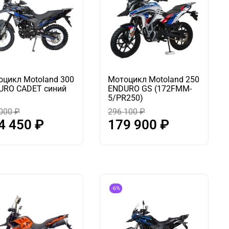
оцикл Motoland 300
Мотоцикл Motoland 250
URO CADET синий
ENDURO GS (172FMM-
5/PR250)
000 ₽
296 100 ₽
4 450 ₽
179 900 ₽
-6%