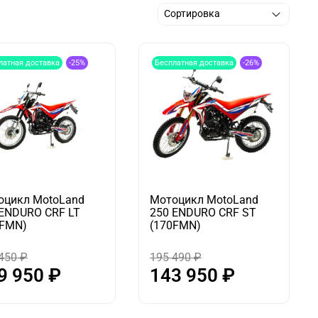
латная доставка
-25%
Бесплатная доставка
-26%
оцикл MotoLand
Мотоцикл MotoLand
 ENDURO CRF LT
250 ENDURO CRF ST
0FMN)
(170FMN)
450 ₽
195 490 ₽
9 950 ₽
143 950 ₽