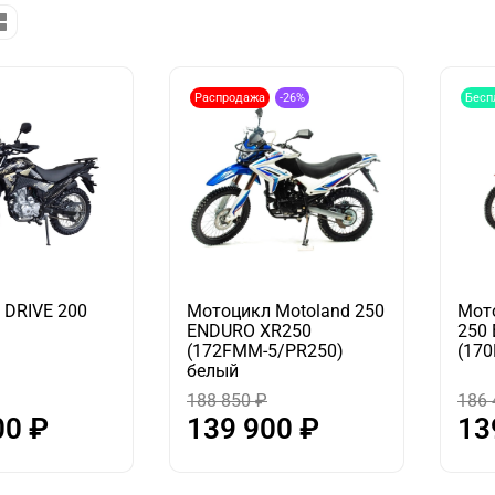
Распродажа
-26%
Бесп
 DRIVE 200
Мотоцикл Motoland 250
Мот
ENDURO XR250
250
(172FMM-5/PR250)
(17
белый
188 850 ₽
186 
00 ₽
139 900 ₽
13