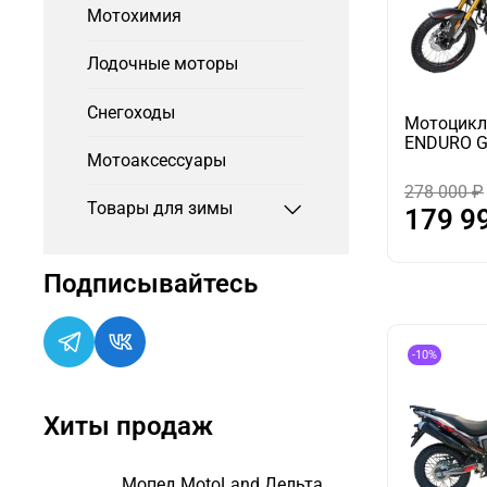
Мотохимия
Лодочные моторы
Снегоходы
Мотоцикл
ENDURO G
Мотоаксессуары
278 000 ₽
Товары для зимы
179 9
Подписывайтесь
-10%
Хиты продаж
Мопед MotoLand Дельта