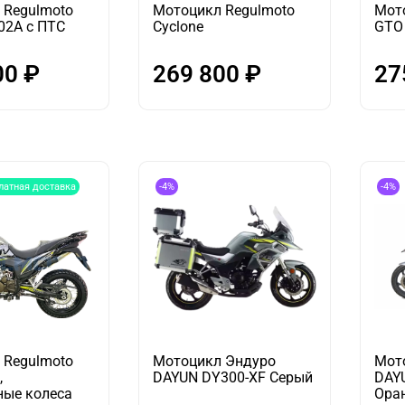
 Regulmoto
Мотоцикл Regulmoto
Мот
02A с ПТС
Cyclone
GTO 
00 ₽
269 800 ₽
27
латная доставка
-4%
-4%
 Regulmoto
Мотоцикл Эндуро
Мот
,
DAYUN DY300-XF Серый
DAY
ные колеса
Ора