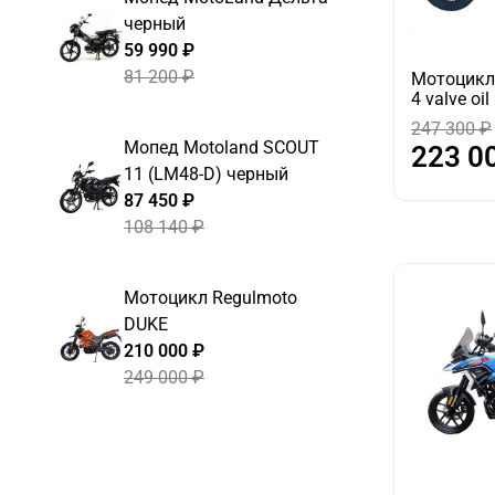
черный
59 990 ₽
81 200 ₽
Мотоцикл
4 valve oil
247 300 ₽
Мопед Motoland SCOUT
223 0
11 (LM48-D) черный
87 450 ₽
108 140 ₽
Мотоцикл Regulmoto
DUKE
210 000 ₽
249 000 ₽