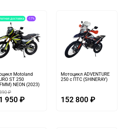
латная доставка
-17%
оцикл Motoland
Мотоцикл ADVENTURE
URO ST 250
250 c ПТС (SHINERAY)
5FMM) NEON (2023)
890 ₽
1 950 ₽
152 800 ₽