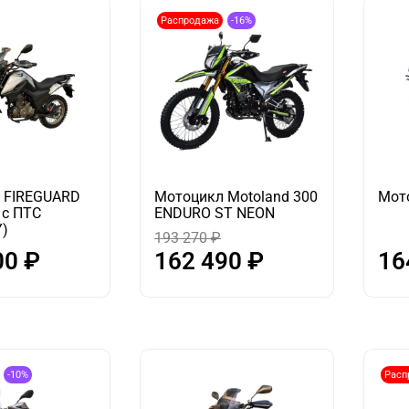
Распродажа
-16%
 FIREGUARD
Мотоцикл Motoland 300
Мот
 с ПТС
ENDURO ST NEON
Y)
193 270 ₽
00 ₽
162 490 ₽
16
-10%
Расп