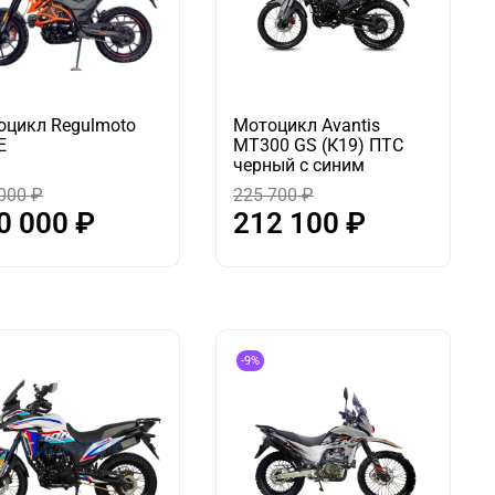
оцикл Regulmoto
Мотоцикл Avantis
E
MT300 GS (К19) ПТС
черный с синим
000 ₽
225 700 ₽
0 000 ₽
212 100 ₽
-9%