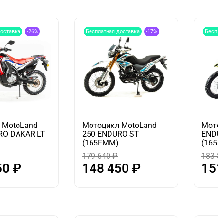
доставка
-26%
Бесплатная доставка
-17%
Бесп
 MotoLand
Мотоцикл MotoLand
Мот
RO DAKAR LT
250 ENDURO ST
END
(165FMM)
(16
179 640 ₽
183 
50 ₽
148 450 ₽
15