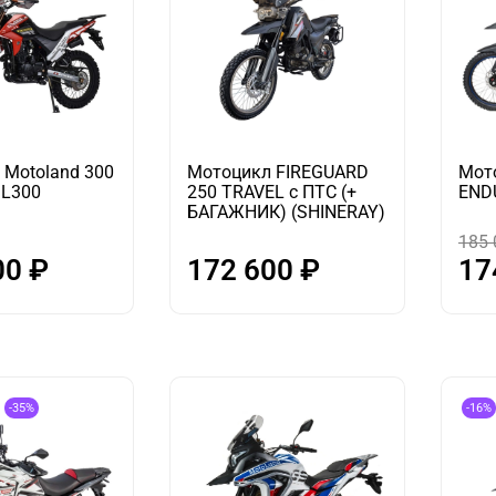
 Motoland 300
Мотоцикл FIREGUARD
Мот
L300
250 TRAVEL с ПТС (+
END
БАГАЖНИК) (SHINERAY)
185 
00 ₽
172 600 ₽
17
-35%
-16%