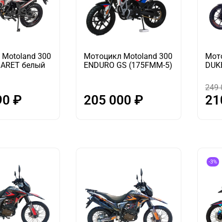
 Motoland 300
Мотоцикл Motoland 300
Мот
ARET белый
ENDURO GS (175FMM-5)
DUK
249 
90 ₽
205 000 ₽
21
-3%