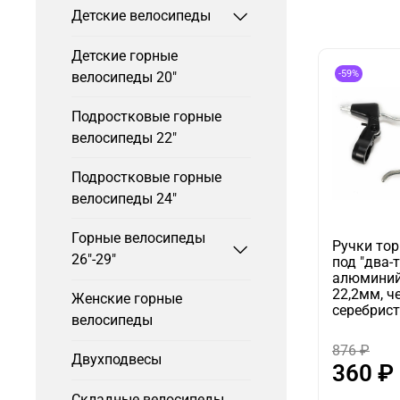
Детские велосипеды
Детские горные
-59%
велосипеды 20"
Подростковые горные
велосипеды 22"
Подростковые горные
велосипеды 24"
Горные велосипеды
Ручки то
26"-29"
под "два-
алюминий
22,2мм, ч
Женские горные
серебрис
велосипеды
876 ₽
Двухподвесы
360 ₽
Складные велосипеды