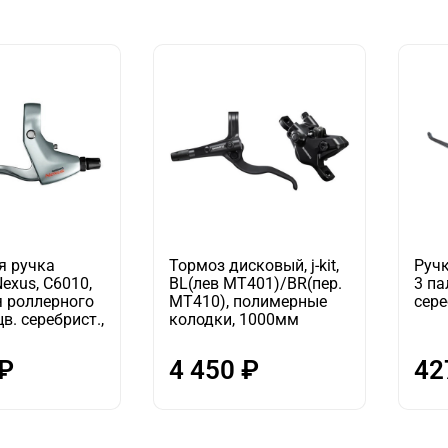
я ручка
Тормоз дисковый, j-kit,
Ручк
exus, C6010,
BL(лев MT401)/BR(пер.
3 па
я роллерного
MT410), полимерные
сер
в. серебрист.,
колодки, 1000мм
 ₽
4 450 ₽
42