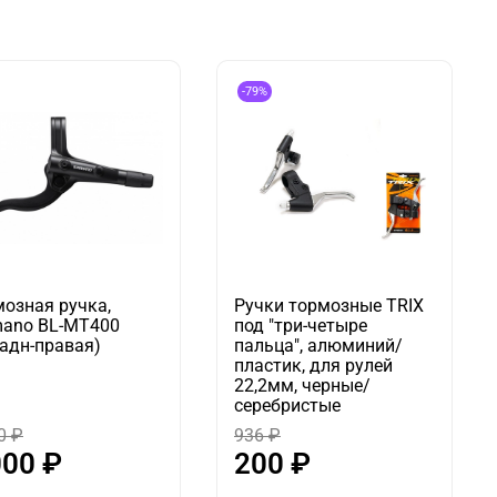
-79%
озная ручка,
Ручки тормозные TRIX
mano BL-MT400
под "три-четыре
адн-правая)
пальца", алюминий/
пластик, для рулей
22,2мм, черные/
серебристые
0 ₽
936 ₽
000 ₽
200 ₽