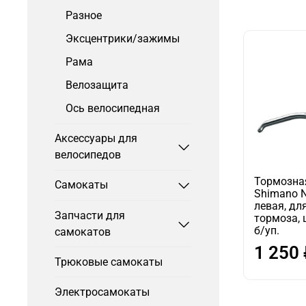
Разное
Эксцентрики/зажимы
Рама
Велозащита
Ось велосипедная
Аксессуары для
велосипедов
Тормозна
Самокаты
Shimano N
левая, дл
Запчасти для
тормоза, ц
б/уп.
самокатов
1 250
Трюковые самокаты
Электросамокаты