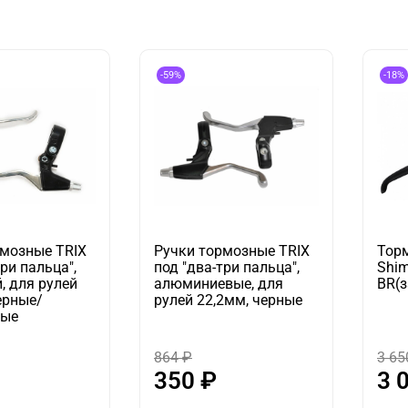
-59%
-18%
рмозные TRIX
Ручки тормозные TRIX
Торм
три пальца",
под "два-три пальца",
Shi
, для рулей
алюминиевые, для
BR(з
ерные/
рулей 22,2мм, черные
тые
864 ₽
3 65
350 ₽
3 