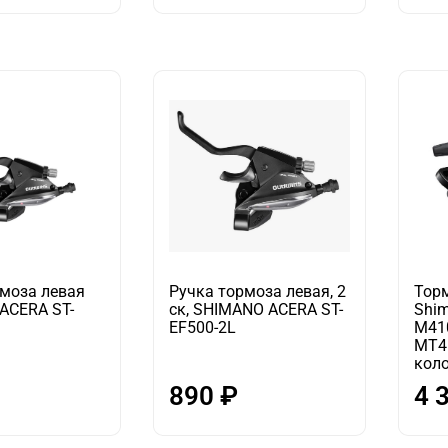
рмоза левая
Ручка тормоза левая, 2
Тор
ACERA ST-
ск, SHIMANO ACERA ST-
Shim
EF500-2L
M410
MT4
кол
890 ₽
4 