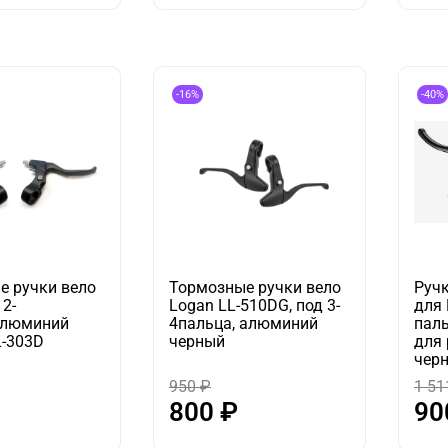
-16%
-40%
е ручки вело
Тормозные ручки вело
Руч
 2-
Logan LL-510DG, под 3-
для 
алюминий
4пальца, алюминий
паль
L-303D
черный
для 
чер
950 ₽
1 51
800 ₽
90