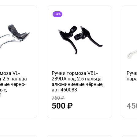
-34%
моза VL-
Ручки тормоза VBL-
Ручк
 2.5 пальца
289DA под 2.5 пальца
пар
вые черно-
алюминиевые чёрные,
ые,
арт.460083
1
760 ₽
500 ₽
45