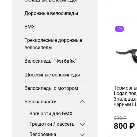
Дорожные велосипеды
BMX
-19%
Трехколесные дорожные
велосипеды
Велосипеды "Фэтбайк"
Шоссейные велосипеды
Тормозны
Велосипеды с мотором
Logan,под
3пальца,
Велозапчасти
черный L
Запчасти для БМХ
990 ₽
Трещотки / кассеты
800 ₽
Велорезина