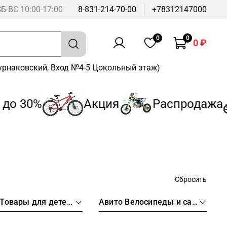
СБ-ВС 10:00-17:00
8-831-214-70-00
+78312147000
0
0
0 ₽
Бурнаковский, Вход №4-5 Цокольный этаж)
 30%
Акция
Распродажа
Сбросить
авито Товары для детей и игрушки
Авито Велосипеды и самокаты