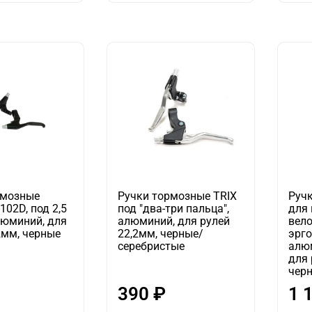
рмозные
Ручки тормозные TRIX
Руч
102D, под 2,5
под "два-три пальца",
для
люминий, для
алюминий, для рулей
вело
2мм, черные
22,2мм, черные/
эрг
серебристые
алю
для 
чер
390 ₽
1 