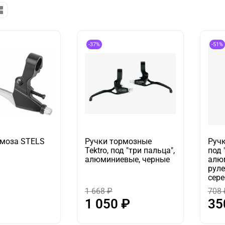
-37%
-51%
рмоза STELS
Ручки тормозные
Руч
Tektro, под "три пальца",
под 
алюминиевые, черные
алю
руле
сер
1 668 ₽
708 
1 050 ₽
35