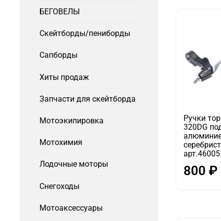
БЕГОВЕЛЫ
Скейтборды/пениборды
Сапборды
Хиты продаж
Запчасти для скейтборда
Ручки тор
Мотоэкипировка
320DG под
алюминие
Мотохимия
серебрист
арт.46005
Лодочные моторы
800 ₽
Снегоходы
Мотоаксессуары