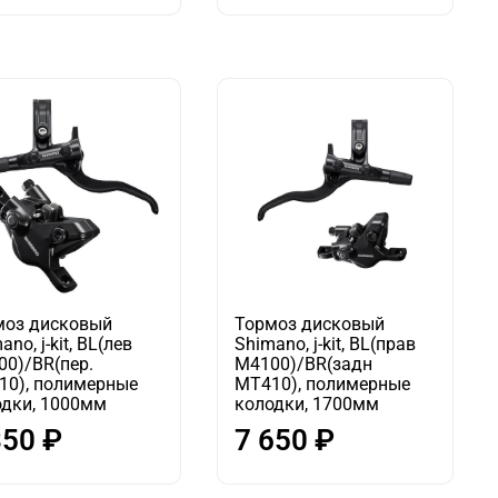
моз дисковый
Тормоз дисковый
ano, j-kit, BL(лев
Shimano, j-kit, BL(прав
0)/BR(пер.
M4100)/BR(задн
10), полимерные
MT410), полимерные
одки, 1000мм
колодки, 1700мм
350 ₽
7 650 ₽