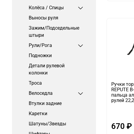
Колёса / Спицы
Выносы руля
Зажим/Подседельные
штыри
Рули/Рога
Подножки
Детали рулевой
колонки
Троса
Ручки то
REPUTE B-
Велоседла
пальца а
рулей 22,
Втулки задние
Каретки
Шатуны/Звезды
670 ₽
Шифтеры