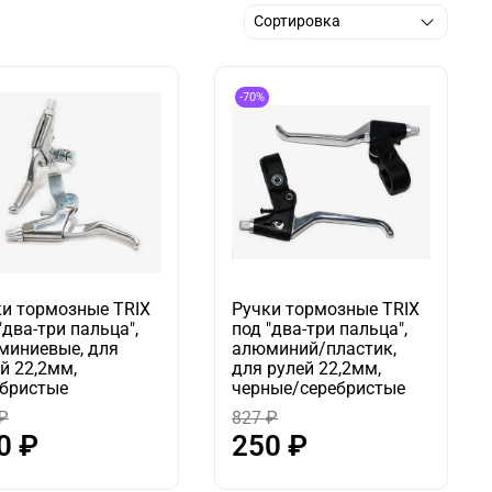
-70%
ки тормозные TRIX
Ручки тормозные TRIX
"два-три пальца",
под "два-три пальца",
миниевые, для
алюминий/пластик,
й 22,2мм,
для рулей 22,2мм,
ебристые
черные/серебристые
₽
827 ₽
0 ₽
250 ₽