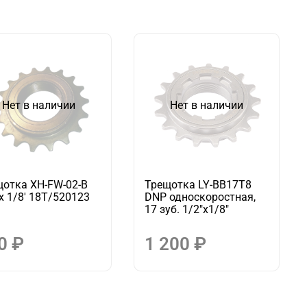
Нет в наличии
Нет в наличии
щотка XH-FW-02-B
Трещотка LY-BB17T8
 х 1/8' 18T/520123
DNP односкоростная,
17 зуб. 1/2"х1/8"
0 ₽
1 200 ₽