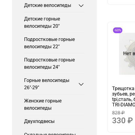
Детские велосипеды
Детские горные
велосипеды 20"
-60%
Подростковые горные
велосипеды 22"
Нет 
Подростковые горные
велосипеды 24"
Горные велосипеды
26"-29"
Трещотка 
зубьев, р
tpi,сталь
Женские горные
TRI-DIAM
велосипеды
828 ₽
330 ₽
Двухподвесы
Складные велосипеды