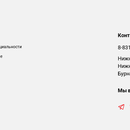
Кон
циальности
8-83
ие
Нижн
Нижн
Бурн
Мы в