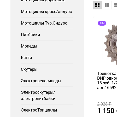
Мотоциклы кросс/эндуро
Мотоциклы Тур.Эндуро
-43%
Питбайки
Мопеды
Багги
Скутеры
Трещотка
DNP одно
Электровелосипеды
18 зуб. 1/
арт.16592
Электроскутеры/
электропитбайки
2 028 ₽
1 150
ЭлектроТрициклы