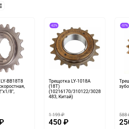
-62%
-57%
 LY-BB18T8
Трещотка LY-1018A
Трещ
скоростная,
(18T)
зуб
2"х1/8",
(10216170/310122/3028
483, Китай)
1 199 ₽
588 
 ₽
450 ₽
25