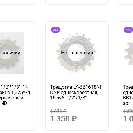
-28%
-35%
в наличии
Нет в наличии
1/2"*1/8", 14
Трещотка LY-BB16T8NF
Тре
езьба 1,375*24
DNP односкоростная,
одно
, бронзовый
16 зуб. 1/2"х1/8"
BB17
OND
арт.
1 872 ₽
1 62
1 350 ₽
1 