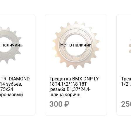
в наличии
Нет в наличии
 TRI-DIAMOND
Трещотка BMX DNP LY-
Тре
 14 зубьев,
18T4,1\2*1\8 18T
1/2'
375х24
,резьба B1,37*24,4-
, бронзовый
шлица,коричн
300 ₽
25