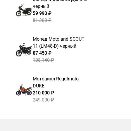
черный
59 990 ₽
81 200 ₽
Мопед Motoland SCOUT
11 (LM48-D) черный
87 450 ₽
108 140 ₽
Мотоцикл Regulmoto
DUKE
210 000 ₽
249 000 ₽