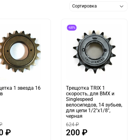
-68%
етка 1 звезда 16
Трещотка TRIX 1
ов
скорость, для BMX и
Singlespeed
велосипедов, 14 зубьев,
для цепи 1/2"х1/8",
черная
₽
624 ₽
0 ₽
200 ₽