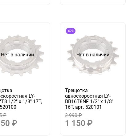
-62%
Нет в наличии
Нет в наличии
щотка
Трещотка
скоростная LY-
односкоростная LY-
T8 1/2" х 1/8" 17T,
BB16T8NF 1/2" х 1/8"
 520100
16T, арт. 520101
5 ₽
2 990 ₽
050 ₽
1 150 ₽