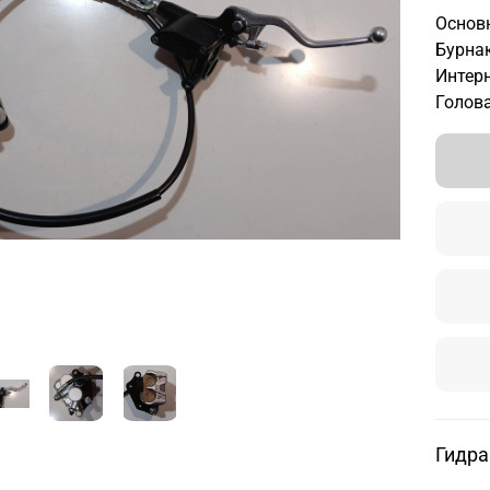
Основн
Бурнак
Интерн
Голова
Гидра