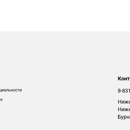
Кон
циальности
8-83
ие
Нижн
Нижн
Бурн