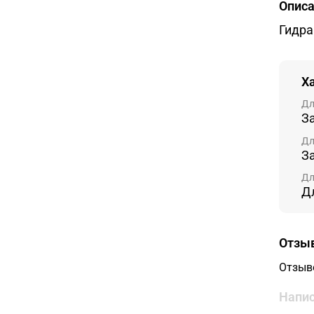
Опис
Гидра
Х
Дл
З
Дл
З
Дл
Д
Отзы
Отзыв
Напис