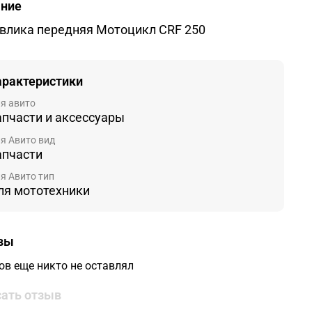
ание
влика передняя Мотоцикл CRF 250
арактеристики
я авито
апчасти и аксессуары
я Авито вид
апчасти
я Авито тип
ля мототехники
вы
ов еще никто не оставлял
ать отзыв