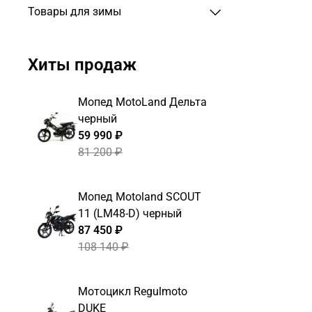
Товары для зимы
Хиты продаж
Мопед MotoLand Дельта
черный
59 990 ₽
81 200 ₽
Мопед Motoland SCOUT
11 (LM48-D) черный
87 450 ₽
108 140 ₽
Мотоцикл Regulmoto
DUKE