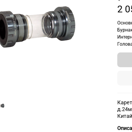
2 0
Основн
Бурнак
Интерн
Голова
Карет
д.24м
Китай
Опис