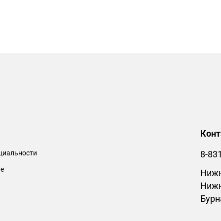
Кон
циальности
8-83
ие
Нижн
Нижн
Бурн