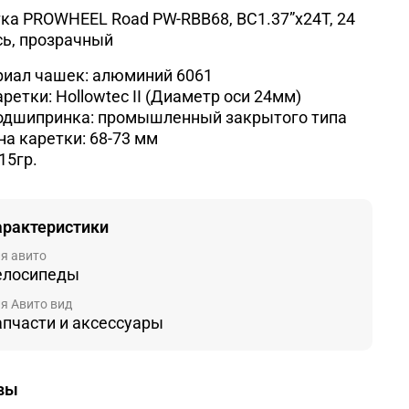
ка PROWHEEL Road PW-RBB68, BC1.37”х24T, 24
сь, прозрачный
иал чашек: алюминий 6061
аретки: Hollowtec II (Диаметр оси 24мм)
одшипринка: промышленный закрытого типа
а каретки: 68-73 мм
15гр.
арактеристики
я авито
елосипеды
я Авито вид
апчасти и аксессуары
вы