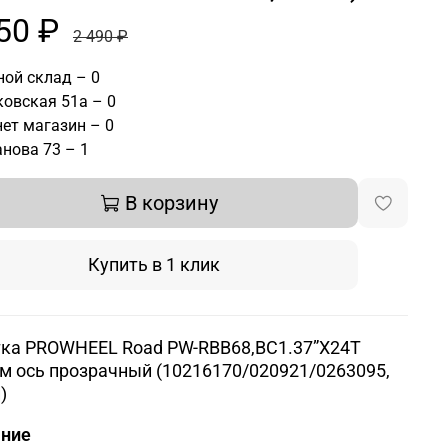
50 ₽
2 490 ₽
ой склад – 0
овская 51а – 0
ет магазин – 0
нова 73 – 1
В корзину
Купить в 1 клик
ка PROWHEEL Road PW-RBB68,BC1.37”X24T
м ось прозрачный (10216170/020921/0263095,
)
ание