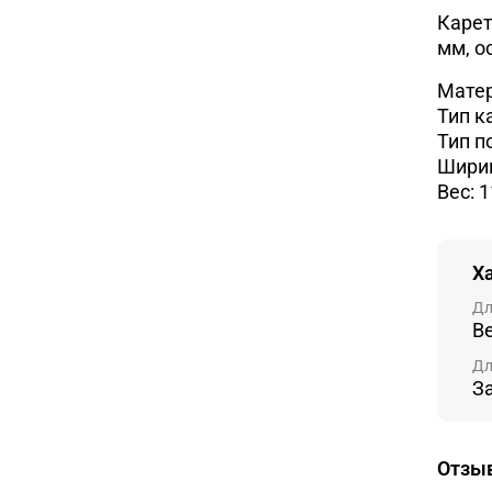
Карет
мм, о
Матер
Тип к
Тип п
Ширин
Вес: 1
Х
Дл
В
Дл
З
Отзы