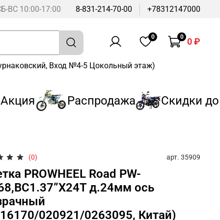
СБ-ВС 10:00-17:00
8-831-214-70-00
+78312147000
0
0
0 ₽
Бурнаковский, Вход №4-5 Цокольный этаж)
кция
Распродажа
Скидки до 3
арт.
35909
(0)
етка PROWHEEL Road PW-
68,BC1.37”X24T д.24мм ось
зрачный
216170/020921/0263095, Китай)