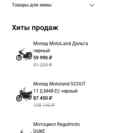
Товары для зимы
Хиты продаж
Мопед MotoLand Дельта
черный
59 990 ₽
81 200 ₽
Мопед Motoland SCOUT
11 (LM48-D) черный
87 450 ₽
108 140 ₽
Мотоцикл Regulmoto
DUKE