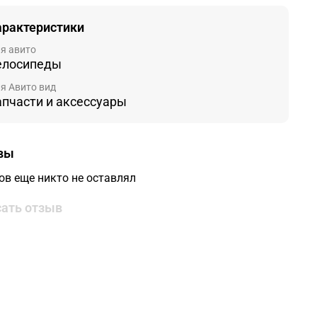
арактеристики
я авито
елосипеды
я Авито вид
апчасти и аксессуары
вы
ов еще никто не оставлял
ать отзыв