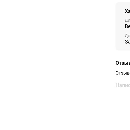
Х
Дл
В
Дл
З
Отзы
Отзыв
Напис