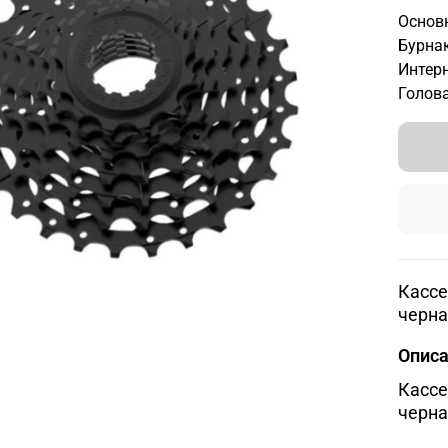
Основн
Бурнак
Интерн
Голова
Кассет
черна
Опис
Кассет
черна