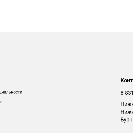
Кон
циальности
8-83
ие
Нижн
Нижн
Бурн