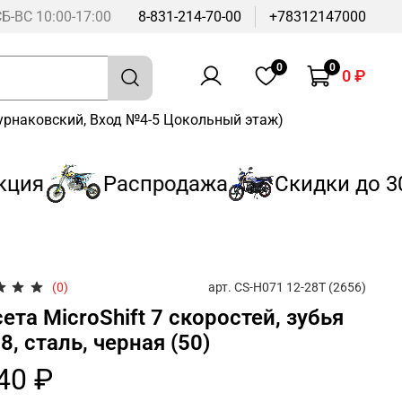
СБ-ВС 10:00-17:00
8-831-214-70-00
+78312147000
0
0
0 ₽
Бурнаковский, Вход №4-5 Цокольный этаж)
ия
Распродажа
Скидки до 30
арт.
CS-H071 12-28T (2656)
(0)
ета MicroShift 7 скоростей, зубья
8, сталь, черная (50)
40 ₽