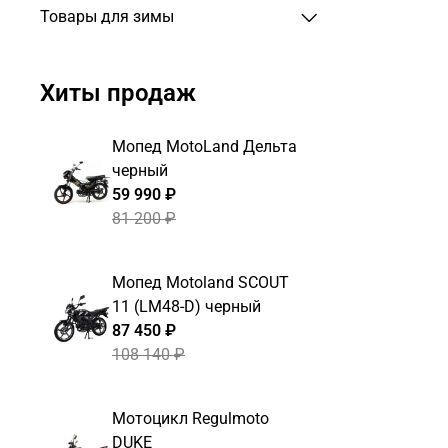
Товары для зимы
Хиты продаж
Мопед MotoLand Дельта
черный
59 990 ₽
81 200 ₽
Мопед Motoland SCOUT
11 (LM48-D) черный
87 450 ₽
108 140 ₽
Мотоцикл Regulmoto
DUKE