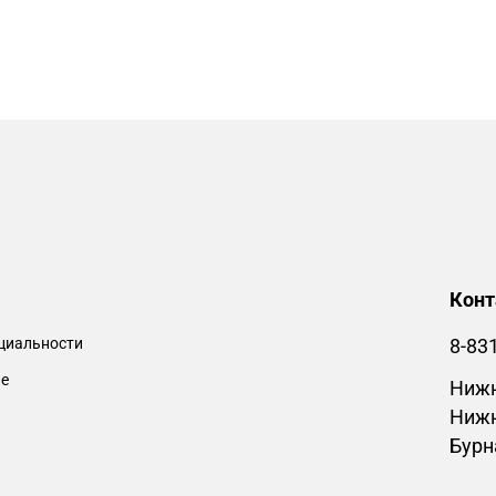
Кон
циальности
8-83
ие
Нижн
Нижн
Бурн