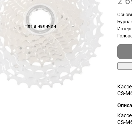
2 6
Основн
Бурнак
Нет в наличии
Интерн
Голова
Кассе
CS-M6
Опис
Кассе
CS-M6