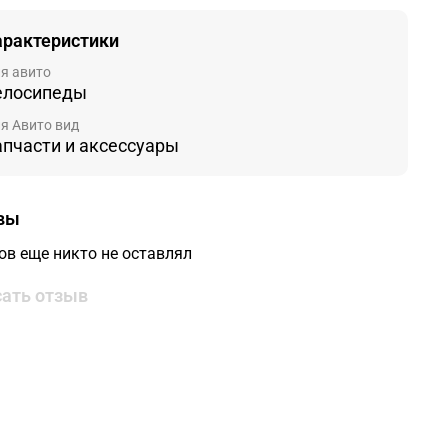
арактеристики
я авито
елосипеды
я Авито вид
апчасти и аксессуары
вы
ов еще никто не оставлял
ать отзыв