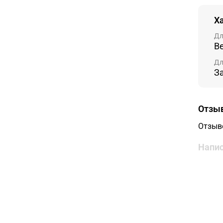
Х
Дл
В
Дл
З
Отзы
Отзыв
Напис