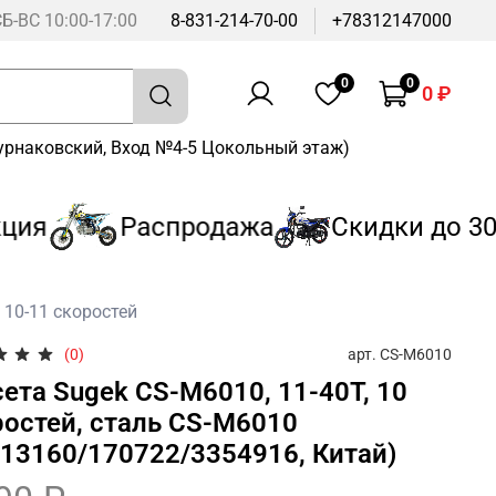
СБ-ВС 10:00-17:00
8-831-214-70-00
+78312147000
0
0
0 ₽
Бурнаковский, Вход №4-5 Цокольный этаж)
ия
Распродажа
Скидки до 30%
 10-11 скоростей
арт.
CS-M6010
(0)
ета Sugek CS-M6010, 11-40T, 10
ростей, сталь CS-M6010
013160/170722/3354916, Китай)