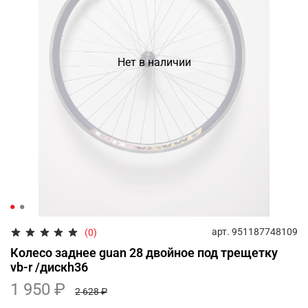
Нет в наличии
арт.
951187748109
(0)
Колесо заднее guan 28 двойное под трещетку
vb-r /дискh36
1 950 ₽
2 628 ₽