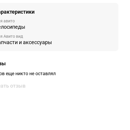
арактеристики
я авито
елосипеды
я Авито вид
апчасти и аксессуары
вы
ов еще никто не оставлял
ать отзыв