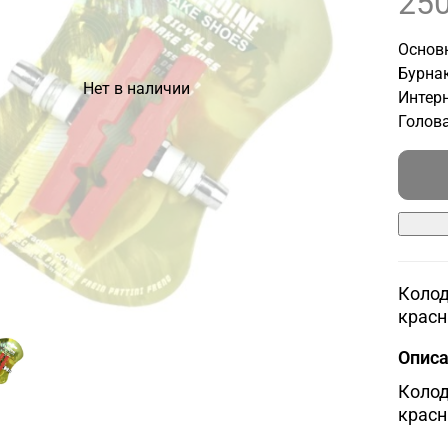
250
Основн
Бурнак
Нет в наличии
Интерн
Голова
Колод
красн
Опис
Колод
красн