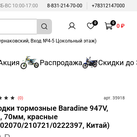
СБ-ВС 10:00-17:00
8-831-214-70-00
+78312147000
0
0
0 ₽
Бурнаковский, Вход №4-5 Цокольный этаж)
ция
Распродажа
Скидки до 3
арт.
35918
(0)
одки тормозные Baradine 947V,
, 70мм, красные
702070/210721/0222397, Китай)