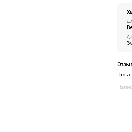
Х
Дл
В
Дл
З
Отзы
Отзыв
Напис