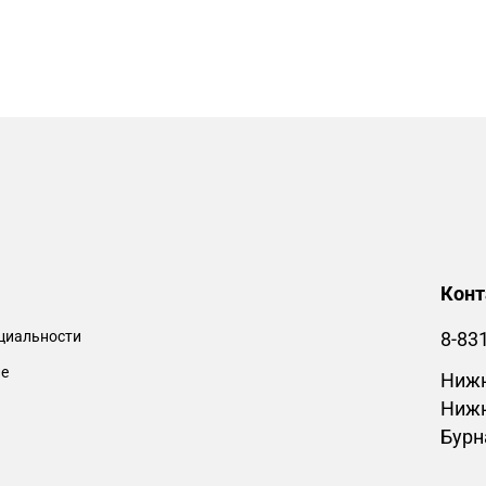
Кон
циальности
8-83
ие
Нижн
Нижн
Бурн