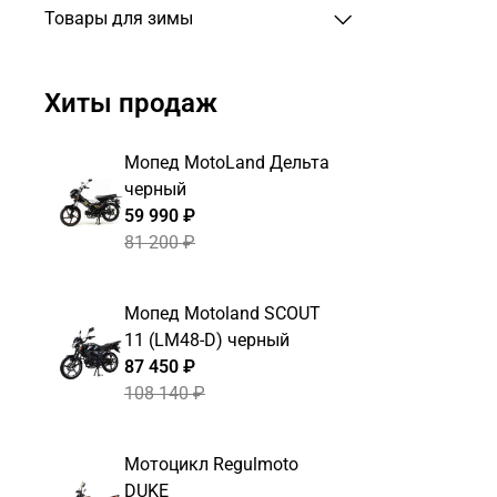
Товары для зимы
Хиты продаж
Мопед MotoLand Дельта
черный
59 990 ₽
81 200 ₽
Мопед Motoland SCOUT
11 (LM48-D) черный
87 450 ₽
108 140 ₽
Мотоцикл Regulmoto
DUKE