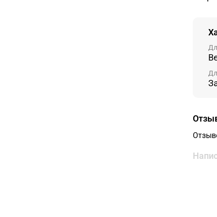
Х
Дл
В
Дл
З
Отзы
Отзыв
Напис