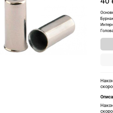
40 
Основн
Бурнак
Интерн
Голова
Након
скоро
Опис
Након
скоро