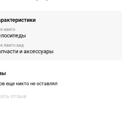
арактеристики
я авито
елосипеды
я Авито вид
апчасти и аксессуары
вы
ов еще никто не оставлял
ать отзыв