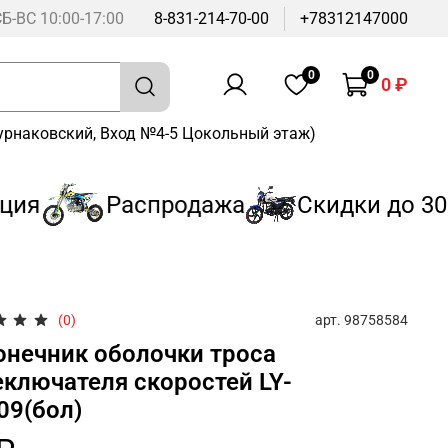
СБ-ВС 10:00-17:00
8-831-214-70-00
+78312147000
0
0
0 ₽
Бурнаковский, Вход №4-5 Цокольный этаж)
ия
Распродажа
Скидки до 30%
арт.
98758584
(0)
онечник оболочки троса
еключателя скоростей LY-
09(бол)