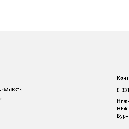
Кон
циальности
8-83
ие
Нижн
Нижн
Бурн