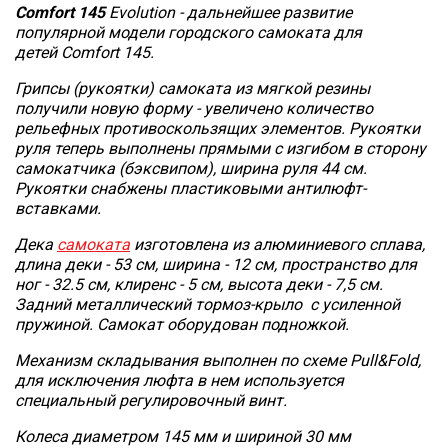
Comf
ort 145
Evolution - дальнейшее развитие
популярной модели городского самоката для
детей Comfort 145.
Грипсы (рукоятки) самоката из мягкой резины
получили новую форму - увеличено количество
рельефных противоскользящих элементов. Рукоятки
руля теперь выполнены прямыми с изгибом в сторону
самокатчика (бэксвипом), ширина руля 44 см.
Рукоятки снабжены пластиковыми антилюфт-
вставками.
Дека
самоката
изготовлена из алюминиевого сплава,
длина деки - 53 см, ширина - 12 см, пространство для
ног - 32.5 см, клиренс - 5 см, высота деки - 7,5 см.
Задний металлический тормоз-крыло с усиленной
пружиной. Самокат оборудован подножкой.
Механизм складывания выполнен по схеме Pull&Fold,
для исключения люфта в нем используется
специальный регулировочный винт.
Колеса диаметром 145 мм и шириной 30 мм