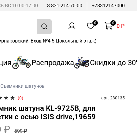
СБ-ВС 10:00-17:00
8-831-214-70-00
+78312147000
0
0
0 ₽
Бурнаковский, Вход №4-5 Цокольный этаж)
я
Распродажа
Скидки до 30%
Съемники шатунов
арт.
230135
(0)
мник шатуна KL-9725B, для
тки с осью ISIS drive,19659
 ₽
599 ₽