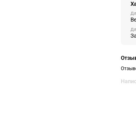
Х
Дл
В
Дл
З
Отзы
Отзыв
Напис