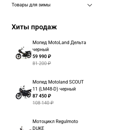
Товары для зимы
Хиты продаж
Мопед MotoLand Дельта
черный
59 990 ₽
81 200 ₽
Мопед Motoland SCOUT
11 (LM48-D) черный
87 450 ₽
108 140 ₽
Мотоцикл Regulmoto
DUKE