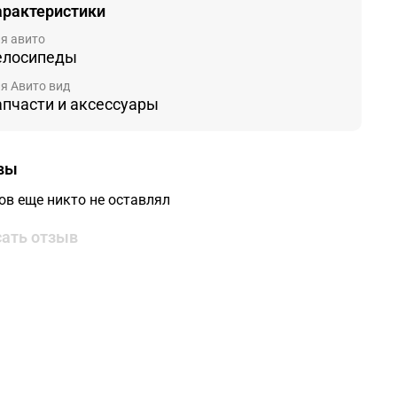
арактеристики
я авито
елосипеды
я Авито вид
апчасти и аксессуары
вы
ов еще никто не оставлял
ать отзыв