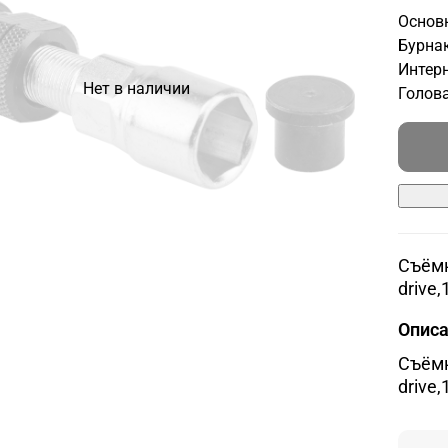
Основн
Бурнак
Интерн
Нет в наличии
Голова
Съёмн
drive
Опис
Съёмн
drive