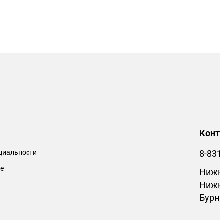
Кон
циальности
8-83
ие
Нижн
Нижн
Бурн