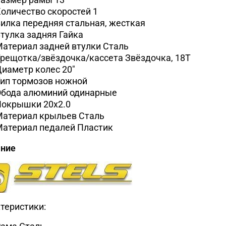
оличество скоростей
1
илка передняя
cтальная, жесткая
тулка задняя
Гайка
атериал задней втулки
Сталь
рещотка/звёздочка/кассета
Звёздочка, 18Т
Диаметр колес
20"
ип тормозов
ножной
Обода
алюминий одинарные
Покрышки
20x2.0
Материал крыльев
Сталь
Материал педалей
Пластик
ание
теристики: