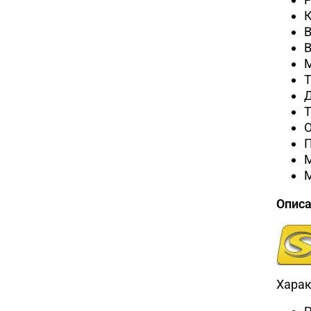
К
В
В
М
Т
Т
Опис
Харак