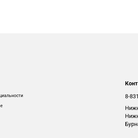
Кон
циальности
8-83
ие
Нижн
Нижн
Бурн