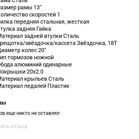
ама Сталь
Размер рамы
13"
оличество скоростей
1
илка передняя
cтальная, жесткая
тулка задняя
Гайка
атериал задней втулки
Сталь
рещотка/звёздочка/кассета
Звёздочка, 18Т
Диаметр колес
20"
ип тормозов
ножной
Обода
алюминий одинарные
Покрышки
20x2.0
Материал крыльев
Сталь
Материал педалей
Пластик
вы
ов еще никто не оставлял
ать отзыв