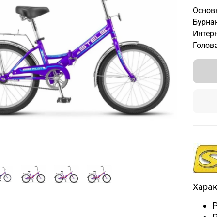
Основн
Бурнак
Интерн
Голова
Харак
Р