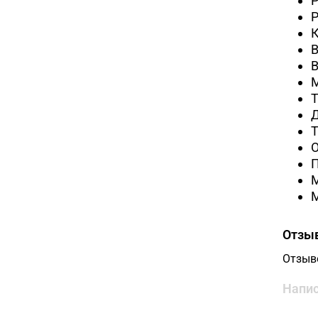
Р
К
В
В
М
Т
Т
Отзы
Отзыв
Напис