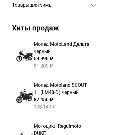
Товары для зимы
Хиты продаж
Мопед MotoLand Дельта
черный
59 990 ₽
81 200 ₽
Мопед Motoland SCOUT
11 (LM48-D) черный
87 450 ₽
108 140 ₽
Мотоцикл Regulmoto
DUKE