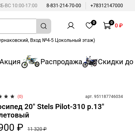
СБ-ВС 10:00-17:00
8-831-214-70-00
+78312147000
0
0
0 ₽
Бурнаковский, Вход №4-5 Цокольный этаж)
кция
Распродажа
Скидки до 3
арт.
951187746034
(0)
сипед 20" Stels Pilot-310 р.13"
летовый
900 ₽
11 320 ₽