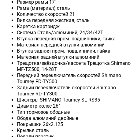
Размер рамы
17"
Рама (материал)
сталь
Количество скоростей
21
Вилка передняя
жесткая, сталь
Каретка
картридж
Система
Сталь/алюминий, 24/34/42Т
Втулка передняя
пром. подшипники, гайка
Материал передней втулки
алюминий
Втулка задняя
пром. подшипники, гайка
Материал задней втулки
алюминий
Трещотка/звёздочка/кассета
Трещотка Shimano
MF-TZ500, 14-28Т
Передний переключатель скоростей
Shimano
Tourney FD-TY500
Задний переключатель скоростей
Shimano
Tourney RD-TY300
Шифтеры
SHIMANO Tourney SL-RS35
Диаметр колес
26"
Тип тормозов
ободные
Обода
алюминий двойные
Покрышки
26x2.125
Крылья
сталь
Педали
пластик