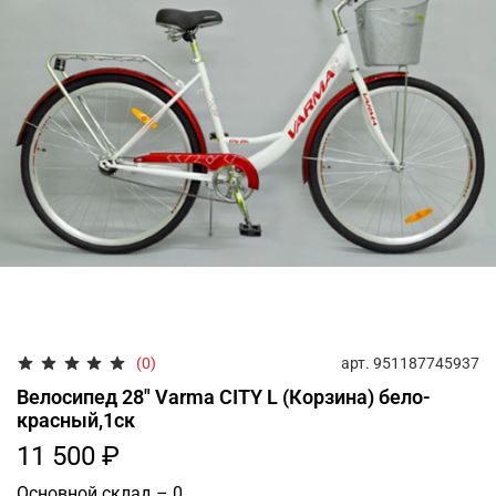
арт.
951187745937
(0)
Велосипед 28" Varma CITY L (Корзина) бело-
красный,1ск
11 500 ₽
Основной склад – 0