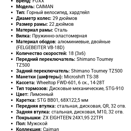
Бренд:
FOXX
Модель:
CAIMAN
Тип:
Горный велосипед, хардтейл
Диаметр колес:
29 дюймов
Размер рамы:
22 дюймов
Материал рамы:
Сталь
Вилка:
Пружинно-эластомерная
Материал ободов:
алюминиевые, двойные
(FELGEBEITER VB-18D)
Количество скоростей:
18 (3x6)
Передний переключатель:
Shimano Tourney
TZ500
Задний переключатель:
Shimano Tourney TZ500
Манетки (шифтеры):
Microshift TS-38
Кассета:
Wheeltop FWD-601, 6 ск., 14-28T
Тип тормозов:
Дисковые механические, STG-910
Цвет:
Лимонный
Каретка:
STG BB01, 68X122,5 мм
Передняя втулка:
стальная, дисковая, QR, 32 отв.
Задняя втулка:
стальная, дисковая, M10, 32 отв.
Покрышки:
ZX EIGHTEEN 24X1,95 22TPI
Пол:
Мужской
Коллекция:
Caiman