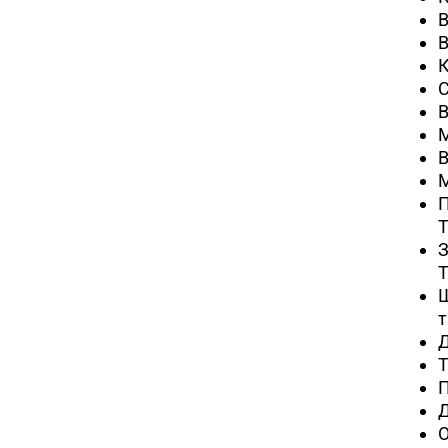
В
В
В
М
В
М
П
T
З
T
т
Т
П
Д