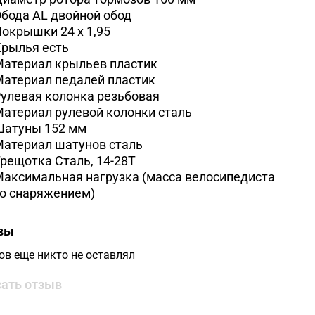
Обода
AL двойной обод
Покрышки
24 x 1,95
Крылья
есть
Материал крыльев
пластик
Материал педалей
пластик
улевая колонка
резьбовая
атериал рулевой колонки
сталь
Шатуны
152 мм
Материал шатунов
сталь
Трещотка
Сталь, 14-28Т
аксимальная нагрузка (масса велосипедиста
о снаряжением)
вы
ов еще никто не оставлял
ать отзыв