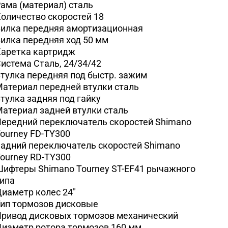
ама (материал)
сталь
оличество скоростей
18
илка передняя
амортизационная
илка передняя ход
50 мм
Каретка
картридж
Система
Сталь, 24/34/42
тулка передняя
под быстр. зажим
атериал передней втулки
сталь
тулка задняя
под гайку
атериал задней втулки
сталь
ередний переключатель скоростей
Shimano
ourney FD-TY300
адний переключатель скоростей
Shimano
ourney RD-TY300
Шифтеры
Shimano Tourney ST-EF41 рычажного
ипа
Диаметр колес
24"
ип тормозов
дисковые
ривод дисковых тормозов
механический
иаметр ротора тормозов
160 мм