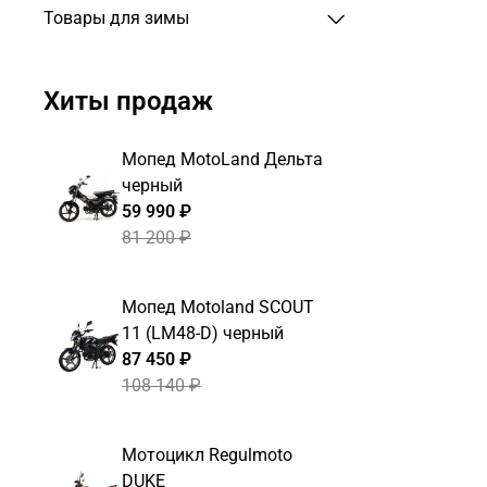
Товары для зимы
Хиты продаж
Мопед MotoLand Дельта
черный
59 990 ₽
81 200 ₽
Мопед Motoland SCOUT
11 (LM48-D) черный
87 450 ₽
108 140 ₽
Мотоцикл Regulmoto
DUKE