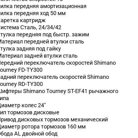
илка передняя
амортизационная
илка передняя ход
50 мм
Каретка
картридж
Система
Сталь, 24/34/42
тулка передняя
под быстр. зажим
атериал передней втулки
сталь
тулка задняя
под гайку
атериал задней втулки
сталь
ередний переключатель скоростей
Shimano
ourney FD-TY300
адний переключатель скоростей
Shimano
ourney RD-TY300
Шифтеры
Shimano Tourney ST-EF41 рычажного
ипа
Диаметр колес
24"
ип тормозов
дисковые
ривод дисковых тормозов
механический
иаметр ротора тормозов
160 мм
Обода
AL двойной обод