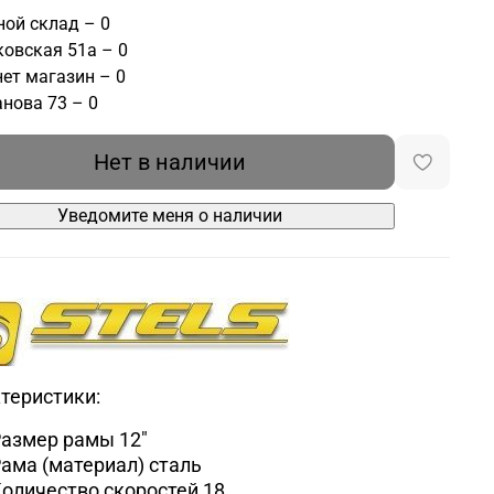
ой склад – 0
овская 51а – 0
ет магазин – 0
нова 73 – 0
Нет в наличии
Уведомите меня о наличии
теристики:
Размер рамы
12"
ама (материал)
сталь
оличество скоростей
18