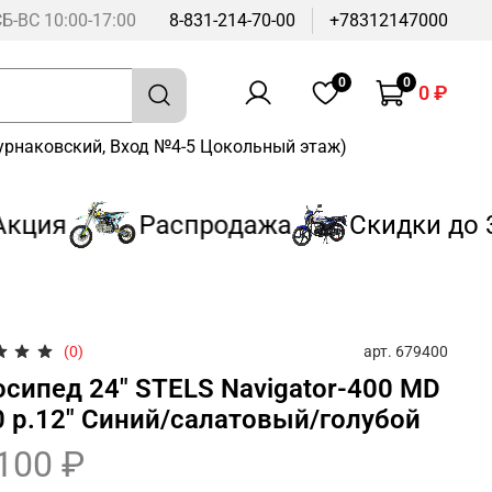
СБ-ВС 10:00-17:00
8-831-214-70-00
+78312147000
0
0
0 ₽
Бурнаковский, Вход №4-5 Цокольный этаж)
ция
Распродажа
Скидки до 3
арт.
679400
(0)
осипед 24" STELS Navigator-400 MD
0 р.12" Синий/салатовый/голубой
100 ₽