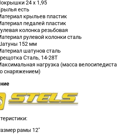
Покрышки
24 x 1,95
Крылья
есть
Материал крыльев
пластик
Материал педалей
пластик
улевая колонка
резьбовая
атериал рулевой колонки
сталь
Шатуны
152 мм
Материал шатунов
сталь
Трещотка
Сталь, 14-28Т
аксимальная нагрузка (масса велосипедиста
о снаряжением)
ание
теристики:
Размер рамы
12"