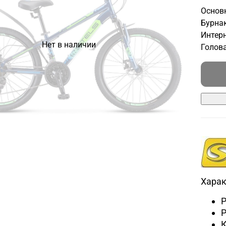
Основн
Бурнак
Интерн
Нет в наличии
Голова
Харак
Р
К