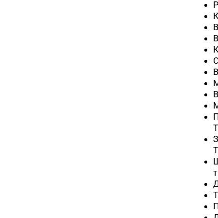
Р
К
В
В
В
М
В
М
П
T
З
T
т
Т
П
Д