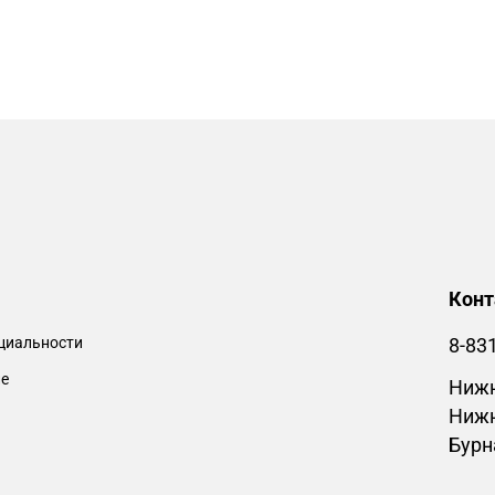
Кон
циальности
8-83
ие
Нижн
Нижн
Бурн