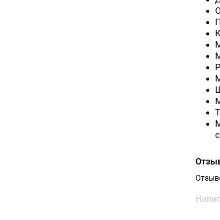
Р
М
М
с
Отзы
Отзыв
Напис