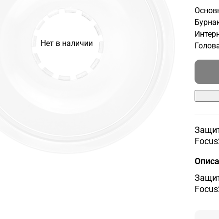
Основн
Бурнак
Интерн
Нет в наличии
Голова
Защит
Focus
Опис
Защит
Focus