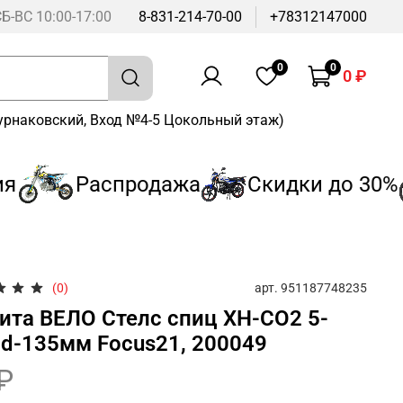
СБ-ВС 10:00-17:00
8-831-214-70-00
+78312147000
0
0
0 ₽
Бурнаковский, Вход №4-5 Цокольный этаж)
Распродажа
Скидки до 30%
арт.
951187748235
(0)
ита ВЕЛО Стелс спиц XH-CO2 5-
 d-135мм Focus21, 200049
₽