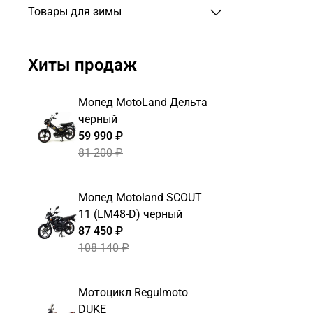
Товары для зимы
Хиты продаж
Мопед MotoLand Дельта
черный
59 990 ₽
81 200 ₽
Мопед Motoland SCOUT
11 (LM48-D) черный
87 450 ₽
108 140 ₽
Мотоцикл Regulmoto
DUKE