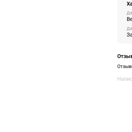
Х
Дл
В
Дл
З
Отзы
Отзыв
Напис