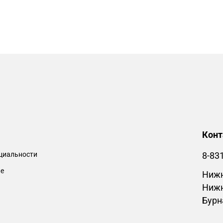
Кон
циальности
8-83
ие
Нижн
Нижн
Бурн