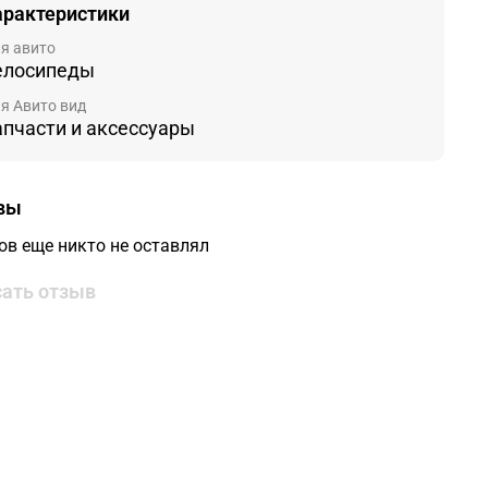
арактеристики
я авито
елосипеды
я Авито вид
апчасти и аксессуары
вы
ов еще никто не оставлял
ать отзыв